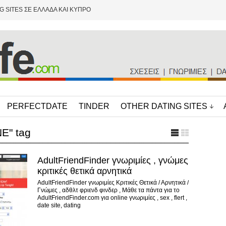
G SITES ΣΕ ΕΛΛΑΔΑ ΚΑΙ ΚΥΠΡΟ
PERFECTDATE
TINDER
OTHER DATING SITES
E" tag
AdultFriendFinder γνωριμίες , γνώμες
κριτικές θετικά αρνητικά
AdultFriendFinder γνωριμίες Κριτικές Θετικά / Αρνητικά /
Γνώμες , αδθλτ φριενδ φινδερ , Μάθε τα πάντα για το
AdultFriendFinder.com για online γνωριμίες , sex , flert ,
date site, dating