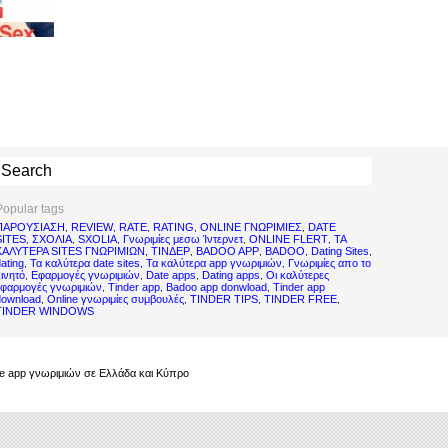
Popular tags
ΠΑΡΟΥΣΙΑΣΗ
REVIEW
RATE
RATING
ONLINE ΓΝΩΡΙΜΙΕΣ
DATE
,
,
,
,
,
SITES
ΣΧΟΛΙΑ
SXOLIA
Γνωριμίες μεσω Ίντερνετ
ONLINE FLERT
ΤΑ
,
,
,
,
,
ΚΑΛΥΤΕΡΑ SITES ΓΝΩΡΙΜΙΩΝ
ΤΙΝΔΕΡ
BADOO APP
BADOO
Dating Sites
,
,
,
,
,
ating
Τα καλύτερα date sites
Τα καλύτερα app γνωριμιών
Γνωριμίες απο το
,
,
,
ινητό
Εφαρμογές γνωριμιών
Date apps
Dating apps
Οι καλύτερες
,
,
,
,
εφαρμογές γνωριμιών
Tinder app
Badoo app donwload
Tinder app
,
,
,
download
Online γνωριμίες συμβουλές
TINDER TIPS
TINDER FREE
,
,
,
,
TINDER WINDOWS
bile app γνωριμιών σε Ελλάδα και Κύπρο