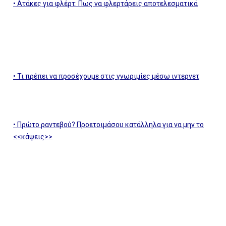
•
Ατάκες για φλέρτ: Πως να φλερτάρεις αποτελεσματικά
•
Τι πρέπει να προσέχουμε στις γνωριμίες μέσω ιντερνετ
•
Πρώτο ραντεβού? Προετοιμάσου κατάλληλα για να μην το
<<κάψεις>>