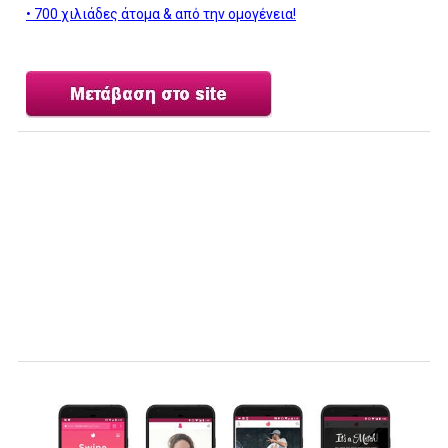
• 700 χιλιάδες άτομα & από την ομογένεια!