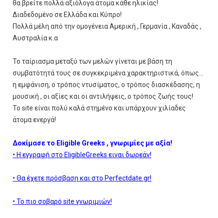
θα βρείτε πολλά αξιόλογα άτομα κάθε ηλικίας!
Διαδεδομένο σε Ελλάδα και Κύπρο!
Πολλά μέλη από την ομογένεια Αμερική , Γερμανία , Καναδάς ,
Αυστραλία κ.α
Το ταίριασμα μεταξύ των μελών γίνεται με βάση τη
συμβατότητά τους σε συγκεκριμένα χαρακτηριστικά, όπως...
η εμφάνιση, ο τρόπος ντυσίματος, ο τρόπος διασκέδασης, η
μουσική , οι αξίες και οι αντιλήψεις, ο τρόπος ζωής τους!
Το site είναι πολύ καλά στημένο και υπάρχουν χιλίαδες
άτομα ενεργά!
Δοκίμασε το Eligible Greeks , γνωριμίες με αξία!
• Η εγγραφή στο EligibleGreeks ειναι δωρεάν!
• Θα έχετε πρόσβαση και στο Perfectdate.gr!
• Το πιο σοβαρό site γνωριμιών!