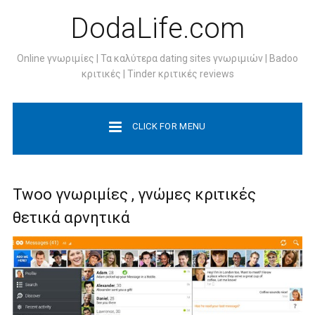
DodaLife.com
Online γνωριμίες | Τα καλύτερα dating sites γνωριμιών | Badoo
κριτικές | Tinder κριτικές reviews
CLICK FOR MENU
Twoo γνωριμίες , γνώμες κριτικές
θετικά αρνητικά