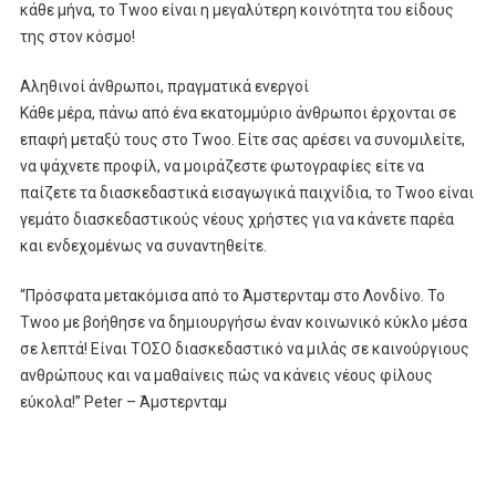
κάθε μήνα, το Twoo είναι η μεγαλύτερη κοινότητα του είδους
της στον κόσμο!
Αληθινοί άνθρωποι, πραγματικά ενεργοί
Κάθε μέρα, πάνω από ένα εκατομμύριο άνθρωποι έρχονται σε
επαφή μεταξύ τους στο Twoo. Είτε σας αρέσει να συνομιλείτε,
να ψάχνετε προφίλ, να μοιράζεστε φωτογραφίες είτε να
παίζετε τα διασκεδαστικά εισαγωγικά παιχνίδια, το Twoo είναι
γεμάτο διασκεδαστικούς νέους χρήστες για να κάνετε παρέα
και ενδεχομένως να συναντηθείτε.
“Πρόσφατα μετακόμισα από το Άμστερνταμ στο Λονδίνο. Το
Twoo με βοήθησε να δημιουργήσω έναν κοινωνικό κύκλο μέσα
σε λεπτά! Είναι ΤΟΣΟ διασκεδαστικό να μιλάς σε καινούργιους
ανθρώπους και να μαθαίνεις πώς να κάνεις νέους φίλους
εύκολα!” Peter – Άμστερνταμ