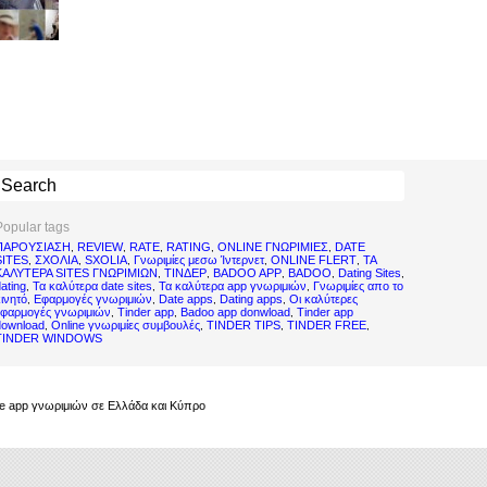
Popular tags
ΠΑΡΟΥΣΙΑΣΗ
REVIEW
RATE
RATING
ONLINE ΓΝΩΡΙΜΙΕΣ
DATE
,
,
,
,
,
SITES
ΣΧΟΛΙΑ
SXOLIA
Γνωριμίες μεσω Ίντερνετ
ONLINE FLERT
ΤΑ
,
,
,
,
,
ΚΑΛΥΤΕΡΑ SITES ΓΝΩΡΙΜΙΩΝ
ΤΙΝΔΕΡ
BADOO APP
BADOO
Dating Sites
,
,
,
,
,
ating
Τα καλύτερα date sites
Τα καλύτερα app γνωριμιών
Γνωριμίες απο το
,
,
,
ινητό
Εφαρμογές γνωριμιών
Date apps
Dating apps
Οι καλύτερες
,
,
,
,
εφαρμογές γνωριμιών
Tinder app
Badoo app donwload
Tinder app
,
,
,
download
Online γνωριμίες συμβουλές
TINDER TIPS
TINDER FREE
,
,
,
,
TINDER WINDOWS
bile app γνωριμιών σε Ελλάδα και Κύπρο