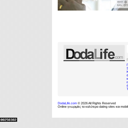
d
κ
DodaLife.com
© 2026 All Rights Reserved
Online γνωριμίες τα καλύτερα dating sites και mo