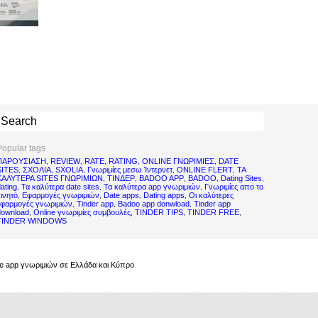
Popular tags
ΠΑΡΟΥΣΙΑΣΗ
REVIEW
RATE
RATING
ONLINE ΓΝΩΡΙΜΙΕΣ
DATE
,
,
,
,
,
SITES
ΣΧΟΛΙΑ
SXOLIA
Γνωριμίες μεσω Ίντερνετ
ONLINE FLERT
ΤΑ
,
,
,
,
,
ΚΑΛΥΤΕΡΑ SITES ΓΝΩΡΙΜΙΩΝ
ΤΙΝΔΕΡ
BADOO APP
BADOO
Dating Sites
,
,
,
,
,
ating
Τα καλύτερα date sites
Τα καλύτερα app γνωριμιών
Γνωριμίες απο το
,
,
,
ινητό
Εφαρμογές γνωριμιών
Date apps
Dating apps
Οι καλύτερες
,
,
,
,
εφαρμογές γνωριμιών
Tinder app
Badoo app donwload
Tinder app
,
,
,
download
Online γνωριμίες συμβουλές
TINDER TIPS
TINDER FREE
,
,
,
,
TINDER WINDOWS
bile app γνωριμιών σε Ελλάδα και Κύπρο